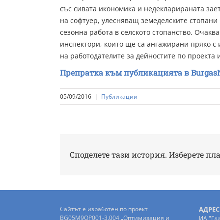
със сивата икономика и недекларираната зает
на софтуер, улесняващ земеделските стопани
сезонна работа в селското стопанство. Очакв
инспектори, които ще са ангажирани пряко с
на работодателите за дейностите по проекта и
Препратка към публикацията в Burgas
05/09/2016
|
Публикации
Споделете тази история. Изберете пл
Сайтът е изработен по проект
АДРЕС
BG05M9OP001-3.004 „Оптимизация и
ИА "Гл