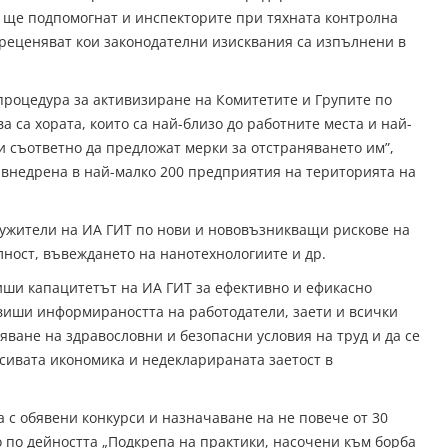
 ще подпомогнат и инспекторите при тяхната контролна
 преценяват кои законодателни изисквания са изпълнени в
процедура за активизиране на Комитетите и Групите по
а са хората, които са най-близо до работните места и най-
 и съответно да предложат мерки за отстраняването им”,
внедрена в най-малко 200 предприятия на територията на
лужители на ИА ГИТ по нови и нововъзникващи рискове на
лност, въвеждането на нанотехнологиите и др.
виши капацитетът на ИА ГИТ за ефективно и ефикасно
виши информираността на работодатели, заети и всички
ване на здравословни и безопасни условия на труд и да се
сивата икономика и недекларираната заетост в
 с обявени конкурси и назначаване на не повече от 30
 по дейността „Подкрепа на практики, насочени към борба