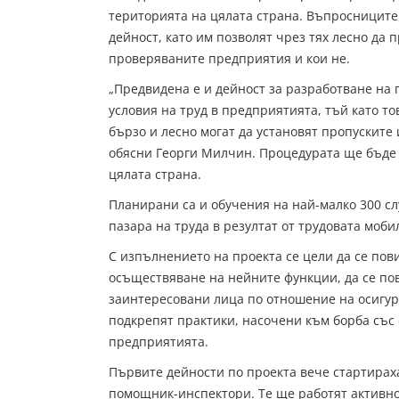
територията на цялата страна. Въпросниците
дейност, като им позволят чрез тях лесно да
проверяваните предприятия и кои не.
„Предвидена е и дейност за разработване на 
условия на труд в предприятията, тъй като тов
бързо и лесно могат да установят пропуските
обясни Георги Милчин. Процедурата ще бъде 
цялата страна.
Планирани са и обучения на най-малко 300 с
пазара на труда в резултат от трудовата моби
С изпълнението на проекта се цели да се по
осъществяване на нейните функции, да се по
заинтересовани лица по отношение на осигуря
подкрепят практики, насочени към борба със 
предприятията.
Първите дейности по проекта вече стартираха
помощник-инспектори. Те ще работят активно