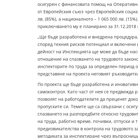
осигурен с финансовата помощ на Оперативн
от Европейския съюз чрез Европейския социа
лв. (85%), а националното – 1 065 000 лв. (15%
приключването му е планирано за 31.12.2018 
„Ще бъде разработена и внедрена процедура,
според техния рисков потенциал и включени 
дейност на Инспекцията ще може да бъде на
отношение на спазването на трудовото законо
инспекторите по труда за определен период 
представяне на проекта неговият ръководител
По проекта ще бъде разработена и иновативн
самоконтрол. Като част от нея се предвижда 
позволят на работодателите да преценят доко
пропуските си. Темите ще са свързани с осиг
спазването на разпоредбите относно трудови
на труда, работно време, почивки, отпуски и т
предизвикателства в контрола на трудовото з
методиката за инспектиране чрез въпросници