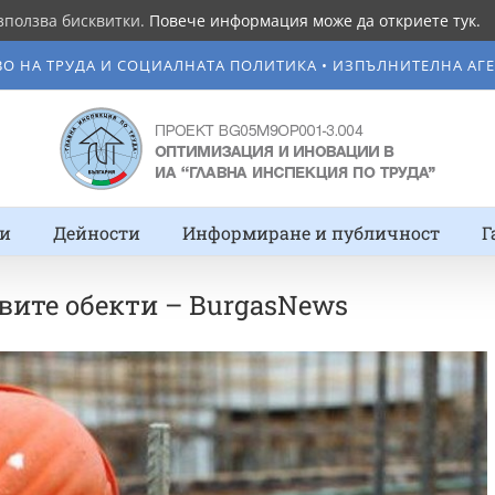
зползва бисквитки.
Повече информация може да откриете тук.
ВО НА ТРУДА И СОЦИАЛНАТА ПОЛИТИКА • ИЗПЪЛНИТЕЛНА АГЕ
и
Дейности
Информиране и публичност
Г
вите обекти – BurgasNews