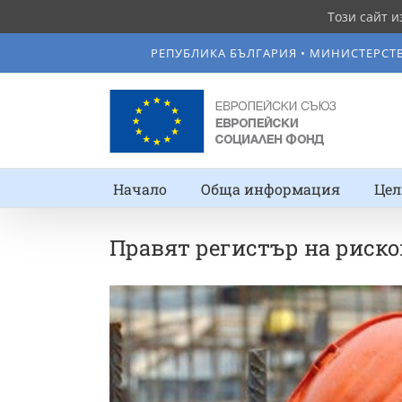
Този сайт и
Skip
РЕПУБЛИКА БЪЛГАРИЯ • МИНИСТEРСТ
to
content
Начало
Обща информация
Цел
Правят регистър на риско
View
Larger
Image