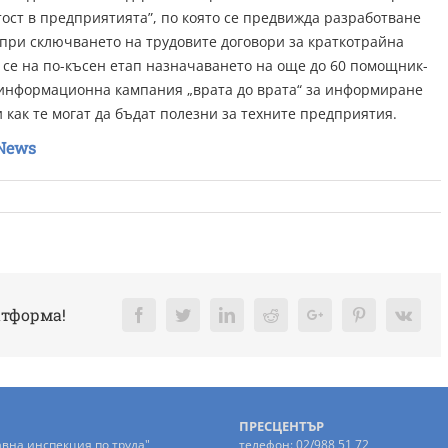
ост в предприятията”, по която се предвижда разработване
 при сключването на трудовите договори за краткотрайна
а се на по-късен етап назначаването на още до 60 помощник-
 информационна кампания „врата до врата“ за информиране
 как те могат да бъдат полезни за техните предприятия.
News
атформа!
Facebook
Twitter
LinkedIn
Reddit
Google+
Pinterest
Vk
ПРЕСЦЕНТЪР
авна инспекция по труда"
телефон: 02/988 51 72