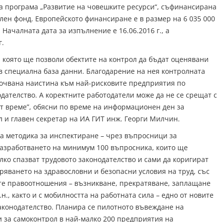
а програма „Развитие на човешките ресурси“, съфинансирана
лен фонд. Европейското финансиране е в размер на 6 035 000
). Началната дата за изпълнение е 16.06.2016 г., а
г.
 която ще позволи обектите на контрол да бъдат оценявани
в специална база данни. Благодарение на нея контролната
сочвана наистина към най-рисковите предприятия по
дателство. А коректните работодатели може да не се срещат с
от време”, обясни по време на информационен ден за
 и главен секретар на ИА ГИТ инж. Георги Милчин.
а методика за инспектиране – чрез въпросници за
разработването на минимум 100 въпросника, които ще
лко спазват трудовото законодателство и сами да коригират
уряването на здравословни и безопасни условия на труд, със
те правоотношения – възникване, прекратяване, заплащане
.н., както и с мобилността на работната сила – едно от новите
аконодателство. Планира се пилотното въвеждане на
 за самоконтрол в най-малко 200 предприятия на