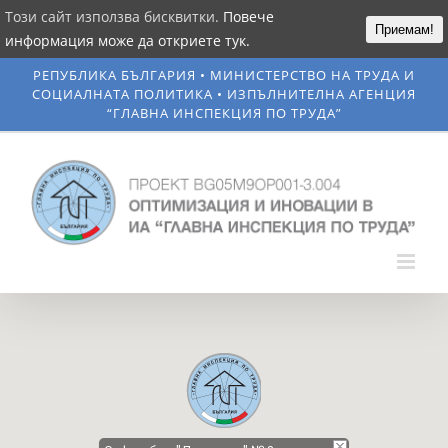
Този сайт използва бисквитки.
Повече
Приемам!
информация може да откриете тук.
Skip
РЕПУБЛИКА БЪЛГАРИЯ • МИНИСТEРСТВО НА ТРУДА И
to
СОЦИАЛНАТА ПОЛИТИКА • ИЗПЪЛНИТЕЛНА АГЕНЦИЯ
“ГЛАВНА ИНСПЕКЦИЯ ПО ТРУДА”
content